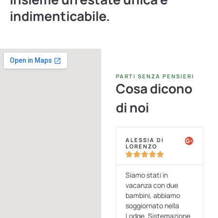
indimenticabile.
PARTI SENZA PENSIERI
Cosa dicono
di noi
ALESSIA DI
ELISABETTA
LORENZO
DETTORI










a
Siamo stati in
Appena trascorsi 5
oro
vacanza con due
giorni in quest'oasi di
bambini, abbiamo
paradiso immerso in
soggiornato nella
una pineta immensa.
n
Lodge. Sistemazione
Alloggiato in un