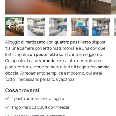
Alloggio
climatizzato
con
quattro posti letto
disposti
tra una camera con letto matrimoniale e una con due
letti singoli e
un posto letto
sul divano in soggiorno.
Composto da una
veranda
, un salotto centrale con
piano cottura, le due camere ai lati e il bagno con
ampia
doccia
. Arredamento semplice e moderno, qui avrai
tutto il necessario per la tua vacanza.
Cosa troverai
1 posto auto vicino l'alloggio
frigorifero da 206lt con freezer
1 set asciugamani a persona