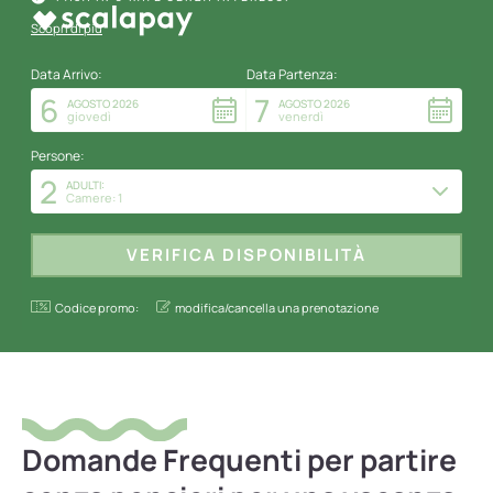
Scopri di più
Data Arrivo:
Data Partenza:
6
7
AGOSTO 2026
AGOSTO 2026
giovedì
venerdì
Persone:
2
ADULTI:
Camere: 1
Codice promo:
modifica/cancella una prenotazione
Domande Frequenti per partire