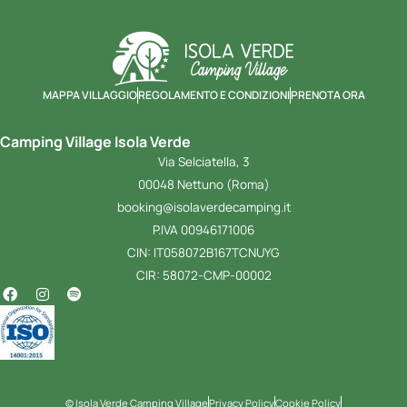
MAPPA VILLAGGIO
REGOLAMENTO E CONDIZIONI
PRENOTA ORA
Camping Village Isola Verde
Via Selciatella, 3
00048 Nettuno (Roma)
booking@isolaverdecamping.it
P.IVA 00946171006
CIN: IT058072B167TCNUYG
CIR: 58072-CMP-00002
© Isola Verde Camping Village
Privacy Policy
Cookie Policy