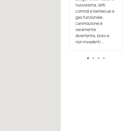
rno
nuovissima, letti
bowngalow in legno
comodi e barbecue a
attrezzato di tutti i
gas funzionale.
confort e con una
L'animazione è
veranda composta da
io
veramente
una panza con
divertente, bravi e
sedute...
non invadenti...