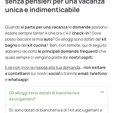
senza pensieri per una vacanza
unica e indimenticabile
Quando
si parte per una vacanza
le
domande
possono
essere sempre tante! A che ora c’è il
check-in
? Dove
posso lasciare la mia
auto
? Gli alloggi sono dotati del
kit
bagno
e del
kit cucina
? Beh, non temete, qui di seguito
abbiamo raccolto
le principali domande frequenti
che
quasi sempre ci vengono poste dai
nostri ospiti
.
E se non trovi la risposa alla tua domanda
…
non esitare
a contattarci
sui nostri
social
o tramite
email
,
telefono
e
whatsapp
!
Gli alloggi sono dotati di biancheria e
asciugamani?
Si, sono dotati di biancheria e di 1 kit asciugamani a