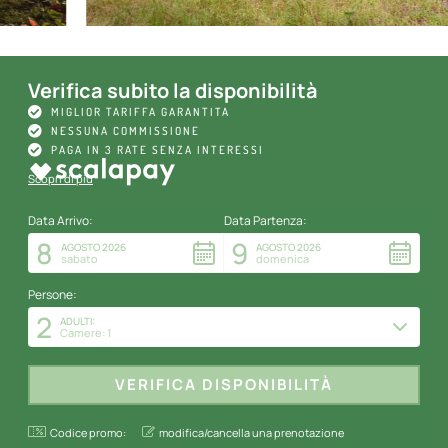
Verifica subito la disponibilità
MIGLIOR TARIFFA GARANTITA
NESSUNA COMMISSIONE
PAGA IN 3 RATE SENZA INTERESSI
Scopri di più
Data Arrivo:
Data Partenza:
8
9
AGOSTO 2026
AGOSTO 2026
sabato
domenica
Persone:
2
ADULTI:
Camere: 1
Codice promo:
modifica/cancella una prenotazione