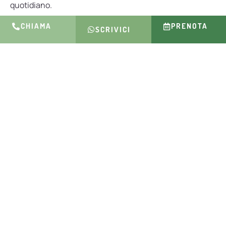
quotidiano.
CHIAMA
PRENOTA
SCRIVICI
Sei pronto per partire?
Ti stiamo aspettando per vivere
insieme un'estate unica e
indimenticabile.
PARTI SENZA PENSIERI
Cosa dicono